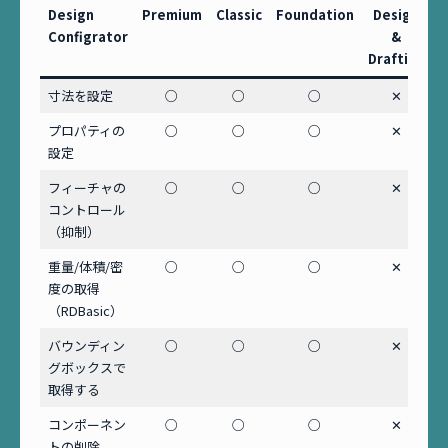
Design
Premium
Classic
Foundation
Design
Configrator
&
Drafting
寸法を設定
○
○
○
✕
プロパティの
○
○
○
✕
設定
フィーチャの
○
○
○
✕
コントロール
（抑制）
重量/体積/密
○
○
○
✕
度の取得
（RDBasic）
バウンディン
○
○
○
✕
グボックスで
取得する
コンポーネン
○
○
○
✕
トの削除