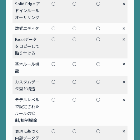
Solid Edge ア
○
○
○
✕
ドインルール
オーサリング
数式エディタ
○
○
○
✕
Excelデータ
○
○
○
✕
をコピーして
貼り付ける
基本ルール機
○
○
○
✕
能
カスタムデー
○
○
○
✕
タ型と構造
モデルレベル
○
○
○
✕
で設定された
ルールの抑
制/抑制解除
表現に基づく
○
○
○
✕
内部データテ