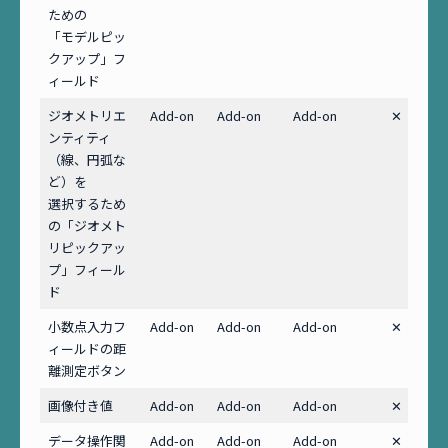
ための
「モデルピッ
クアップ」フ
ィールド
ジオメトリエ
Add-on
Add-on
Add-on
✕
ンティティ
（線、円弧な
ど）を
選択するため
の「ジオメト
リピックアッ
プ」フィール
ド
小数点入力フ
Add-on
Add-on
Add-on
✕
ィールドの距
離測定ボタン
画像付き値
Add-on
Add-on
Add-on
✕
データ操作関
Add-on
Add-on
Add-on
✕