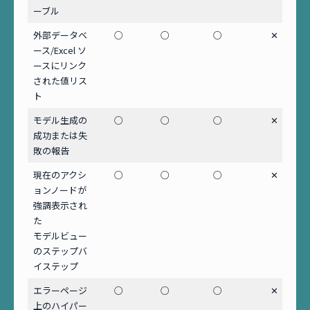
ーブル
外部データベ
○
○
○
✕
ース/Excel ソ
ースにリンク
された値リス
ト
モデル生成の
○
○
○
✕
成功または失
敗の報告
現在のアクシ
○
○
○
✕
ョンノードが
強調表示され
た
モデルビュー
のステップバ
イステップ
エラーページ
○
○
○
✕
上のハイパー