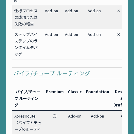
続
仕様プロセス
Add-on
Add-on
Add-on
✕
の成功または
失敗の報告
ステップバイ
Add-on
Add-on
Add-on
✕
ステップのラ
ンタイムデバ
ッグ
パイプ/チューブ ルーティング
Iパイプ/チュー
Premium
Classic
Foundation
Design
ブ ルーティン
&
グ
Drafting
XpresRoute
○
Add-on
Add-on
✕
（パイプとチュ
ーブのルーティ