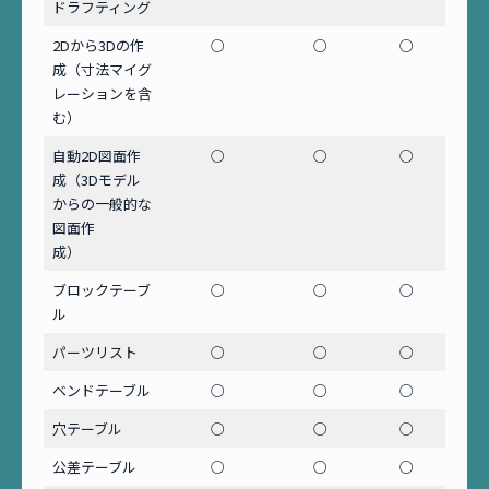
ドラフティング
2Dから3Dの作
○
○
○
成（寸法マイグ
レーションを含
む）
自動2D図面作
○
○
○
成（3Dモデル
からの一般的な
図面作
成）
ブロックテーブ
○
○
○
ル
パーツリスト
○
○
○
ベンドテーブル
○
○
○
穴テーブル
○
○
○
公差テーブル
○
○
○