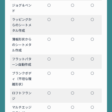
ジョグ＆ベン
○
○
○
ド
ラッピングか
○
○
○
らのシートメ
タル作成
薄板形状から
○
○
○
のシートメタ
ル作成
フラットパタ
○
○
○
ーン自動作成
ブランクボデ
○
○
○
ィ（平坦な複
雑形状）
ロフトフラン
○
○
○
ジ
マルチエッジ
○
○
○