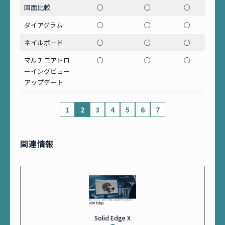
図面比較
○
○
○
ダイアグラム
○
○
○
ネイルボード
○
○
○
マルチコアドロ
○
○
○
ーイングビュー
アップデート
1
2
3
4
5
6
7
関連情報
Solid Edge X