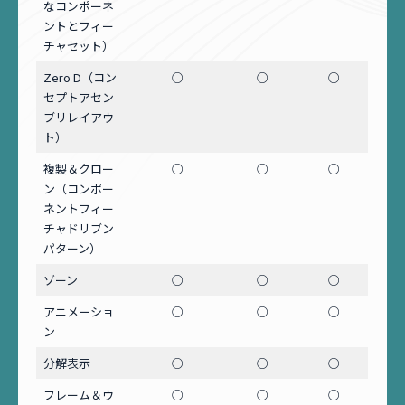
なコンポーネ
ントとフィー
チャセット）
Zero D（コン
○
○
○
セプトアセン
ブリレイアウ
ト）
複製＆クロー
○
○
○
ン（コンポー
ネントフィー
チャドリブン
パターン）
ゾーン
○
○
○
アニメーショ
○
○
○
ン
分解表示
○
○
○
フレーム＆ウ
○
○
○