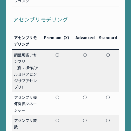
フランジ
アセンブリモデリング
アセンブリモ
Premium（X）
Advanced
Standard
デリング
調整可能アセ
○
○
○
ンブリ
（例：操作/ア
ルミドアヒン
ジサブアセン
ブリ）
アセンブリ幾
○
○
○
何関係マネー
ジャー
アセンブリ変
○
○
○
数