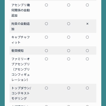
アセンブリ幾
○
○
○
何関係の自動
追加
拘束の自動追
○
○
✕
加
キャプチャフ
○
○
○
ィット
衝突検知
○
○
○
ファミリーオ
○
○
○
ブアセンブリ
（アセンブリ
コンフィギュ
レーション）
トップダウン/
○
○
○
コンテキスト
モデリング