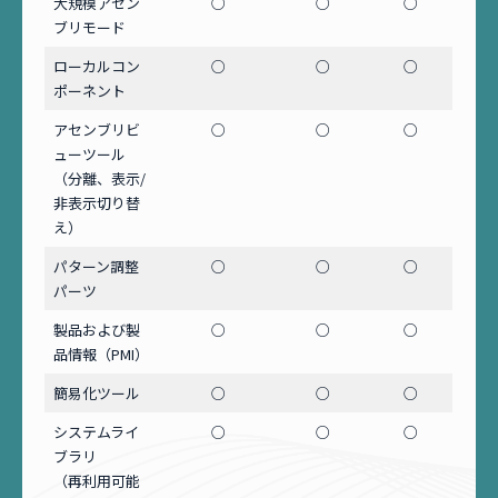
大規模アセン
○
○
○
ブリモード
ローカルコン
○
○
○
ポーネント
アセンブリビ
○
○
○
ューツール
（分離、表示/
非表示切り替
え）
パターン調整
○
○
○
パーツ
製品および製
○
○
○
品情報（PMI）
簡易化ツール
○
○
○
システムライ
○
○
○
ブラリ
（再利用可能