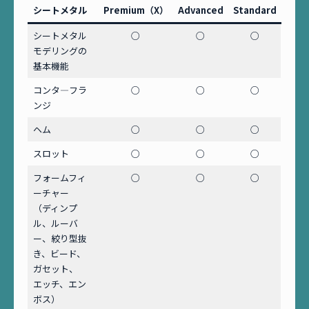
シートメタル
Premium（X）
Advanced
Standard
シートメタル
○
○
○
モデリングの
基本機能
コンタ―フラ
○
○
○
ンジ
ヘム
○
○
○
スロット
○
○
○
フォームフィ
○
○
○
ーチャー
（ディンプ
ル、ルーバ
ー、絞り型抜
き、ビード、
ガセット、
エッチ、エン
ボス）