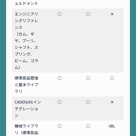
ェルドメント
エンジニアリ
○
○
✕
ングリファレ
ンス
（カム、ギ
ヤ、プーリ、
シャフト、ス
プリング、
ビーム、コラ
ム）
標準部品管理
○
○
○
と基本ライブ
ラリ
CADEN/ASイン
○
○
✕
テグレーショ
ン
機械ライブラ
○
○
VBL
リ（標準部品