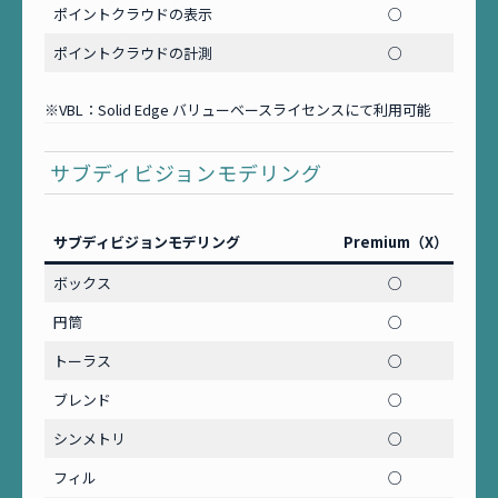
ポイントクラウドの表示
○
V
ポイントクラウドの計測
○
V
※VBL：Solid Edge バリューベースライセンスにて利用可能
サブディビジョンモデリング
サブディビジョンモデリング
Premium（X）
Adv
ボックス
○
円筒
○
トーラス
○
ブレンド
○
シンメトリ
○
フィル
○