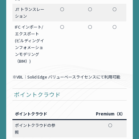
JT トランスレー
○
○
○
ション
IFC インポート/
○
○
○
エクスポート
(ビルディングイ
ンフォメーショ
ンモデリング
（BIM）)
※VBL：Solid Edge バリューベースライセンスにて利用可能
ポイントクラウド
ポイントクラウド
Premium（X）
Adv
ポイントクラウドの参
○
V
照