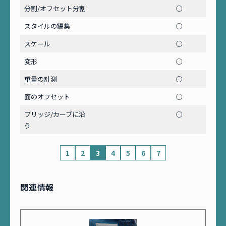
分割/オフセット分割
○
スタイルの編集
○
スケール
○
変形
○
重量の計測
○
面のオフセット
○
ブリッジ/カーブに沿
○
う
1
2
3
4
5
6
7
関連情報