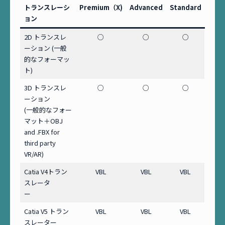
トランスレーシ
Premium（X)
Advanced
Standard
ョン
2D トランスレ
○
○
○
ーション (一般
的なフォーマッ
ト)
3D トランスレ
○
○
○
ーション
(一般的なフォー
マット＋OBJ
and .FBX for
third party
VR/AR)
Catia V4トラン
VBL
VBL
VBL
スレータ
ー
Catia V5 トラン
VBL
VBL
VBL
スレーター