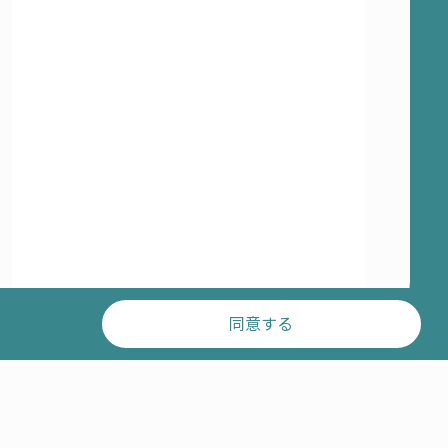
同意する
© RCCM ALL RIGHTS RESERVED.